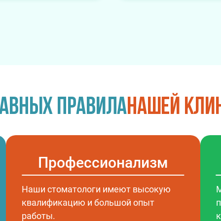
лавных правила
нашей кли
Профессионализм
Наши стоматологи имеют высокую
М
квалификацию и большой опыт
п
работы.
к