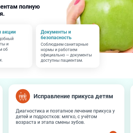
ентам полную
я.
и акции
Документы и
безопасность
добный
ты и
Соблюдаем санитарные
м об
нормы и работаем
официально — документы
х.
доступны пациентам.
Исправление прикуса детям
Исправление прикуса детям
Диагностика и поэтапное лечение прикуса у
детей и подростков: мягко, с учётом
возраста и этапа смены зубов.