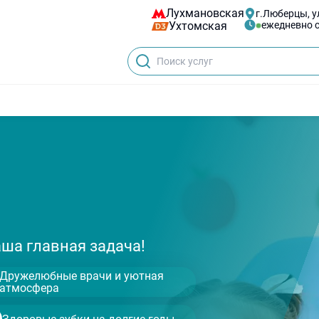
Лухмановская
г.Люберцы, ул
Ухтомская
ежедневно с
аша главная задача!
Дружелюбные врачи и уютная
атмосфера