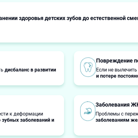
ранении здоровья детских зубов до естественной см
Повреждение по
ть
дисбаланс в развитии
Если не вылечить
и потере постоян
Заболевания Ж
ести к деформации
Проблемы с переж
ю
зубных заболеваний и
заболеваниям же