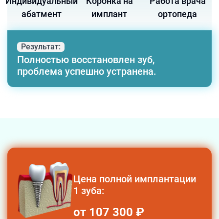
Индивидуальный
Коронка на
Работа врача
абатмент
имплант
ортопеда
Результат:
Полностью восстановлен зуб,
проблема успешно устранена.
Цена
полной имплантации
1 зуба
:
от 107 300
₽