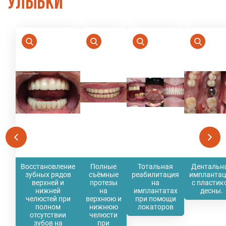
улыбки
Восстановление
Полные
Тотальная
Дентальн
зубных рядов
съёмные
реабилитация
имплантац
верхней и
протезы
на
с пластик
нижней
на
имплантатах
десны.
челюстей при
верхнюю и
при помощи
полном
нижнюю
локаторов
отсутствии
челюсти
зубов на
при