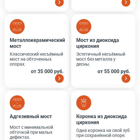
Металлокерамический мост
Мост из диоксида циркони
Металлокерамический
Мост из диоксида
мост
циркония
Классический несъёмный
Эстетичный несъёмный
мост на обточенных
мост без металла у
опорах.
десны.
от 35 000 руб.
от 55 000 руб.
Адгезивный мост
Коронка из диоксида цирк
Адгезивный мост
Коронка из диоксида
циркония
Мост с минимальной
Одна коронка на свой зуб
обточкой при малых
при сохранённой опоре.
дефектах.