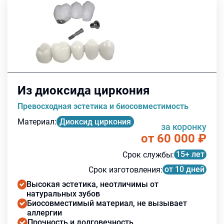
Из диоксида циркония
Превосходная эстетика и биосовместимость
Материал
:
Диоксид циркония
за коронку
от 60 000
₽
15+ лет
Срок службы
:
от 10 дней
Срок изготовления
:
Высокая эстетика, неотличимы от
натуральных зубов
Биосовместимый материал, не вызывает
аллергии
Прочность и долговечность