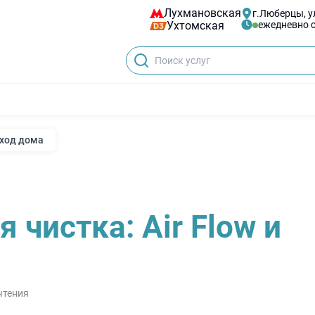
Лухмановская
г.Люберцы, ул
Ухтомская
ежедневно с
уход дома
чистка: Air Flow и
чтения