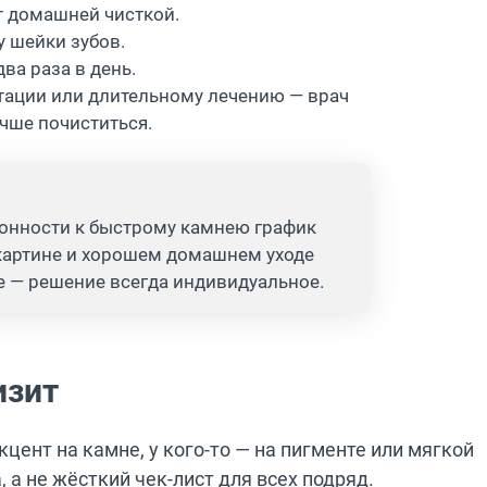
т домашней чисткой.
у шейки зубов.
ва раза в день.
нтации или длительному лечению — врач
учше почиститься.
клонности к быстрому камнею график
картине и хорошем домашнем уходе
 — решение всегда индивидуальное.
изит
кцент на камне, у кого-то — на пигменте или мягкой
 а не жёсткий чек-лист для всех подряд.