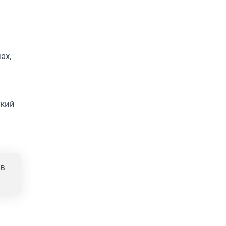
ах,
гкий
ов