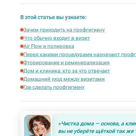
В этой статье вы узнаете:
Зачем приходить на профгигиену
Что обычно входит в визит
Air Flow и полировка
Перед какими процедурами назначают профг
Фторирование и реминерализация
Дом и клиника: кто за что отвечает
Домашний уход между визитами
Где сделать профгигиену
«
Чистка дома — основа, а кли
вы не уберёте щёткой так же